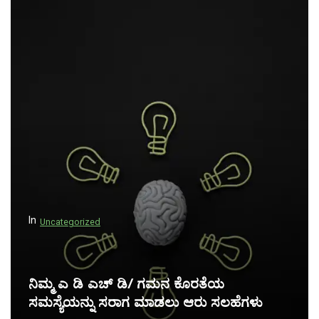
ಖ
ನ
ದ
ನ್
ಯಾ
ವಿ
ಗೇ
ಶ
ನ್
In
Uncategorized
ನಿಮ್ಮ ಎ ಡಿ ಎಚ್ ಡಿ/ ಗಮನ ಕೊರತೆಯ
ಸಮಸ್ಯೆಯನ್ನು ಸರಾಗ ಮಾಡಲು ಆರು ಸಲಹೆಗಳು