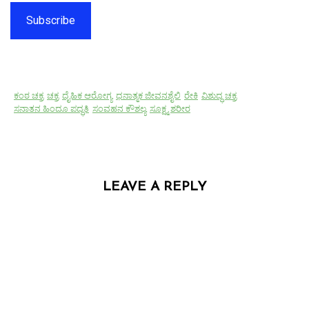
Subscribe
ಕಂಠ ಚಕ್ರ
ಚಕ್ರ
ದೈಹಿಕ ಆರೋಗ್ಯ
ಧನಾತ್ಮಕ ಜೀವನಶೈಲಿ
ರೇಕಿ
ವಿಶುದ್ಧ ಚಕ್ರ
ಸನಾತನ ಹಿಂದೂ ಪದ್ಧತಿ
ಸಂವಹನ ಕೌಶಲ್ಯ
ಸೂಕ್ಷ್ಮ ಶರೀರ
LEAVE A REPLY