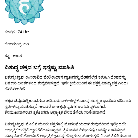
ಕಂಪನ : 741 hz
ಬೀಜಮಂತ್ರ: ಹಂ
ತತ್ವ : ಆಕಾಶ
ವಿಶುದ್ಧ ಚಕ್ರದ ಬಗ್ಗೆ ಇನ್ನಷ್ಟು ಮಾಹಿತಿ
ವಿಶುದ್ಧ ಚಕ್ರವು ಉಸಿರಾಟದ ವೇಳೆ ಉದಾನ ಪ್ರಾಣವನ್ನು ದೇಹದೆಲ್ಲೆಡೆ ಕಳುಹಿಸಿ ದೇಹವನ್ನು
ವಿಷಕಾರಿ ಅಂಶಗಳಿಂದ ಶುದ್ಧಪಡಿಸುತ್ತದೆ. ಇದೇ ಕ್ರಿಯೆಯಿಂದ ಈ ಚಕ್ರಕ್ಕೆ ವಿಶುದ್ಧಿ ಚಕ್ರ ಎಂದು
ಹೆಸರಿಸಲಾಗಿದೆ.
ಚಕ್ರದ ಚಿನ್ಹೆಯಲ್ಲಿ ಕಾಣಸಿಗುವ ಹದಿನಾರು ದಳಗಳುಳ್ಳ ಕಮಲವು ಸಂಸ್ಕೃತ ಭಾಷೆಯ ಹದಿನಾರು
ಸ್ವರಗಳನ್ನು ಸೂಚಿಸುತ್ತವೆ. ಅಂದರೆ ಈ ಚಕ್ರವು ಸ್ವರಗಳ ಉಗಮ ಸ್ಥಳವಾಗಿದೆ.
ಕೆಳಮುಖವಾಗಿರುವ ತ್ರಿಕೋನವು ಆಧ್ಯಾತ್ಮಿಕ ಬೆಳವಣಿಗೆಯ ಸಂಕೇತವಾಗಿದೆ.
ವಿಶುದ್ಧ ಚಕ್ರವು ಮೇಲಿನ ಮೂರು ಚಕ್ರಗಳಲ್ಲಿ ಮೊದಲನೆಯದಾಗಿರುವುದರಿಂದ ಇಲ್ಲಿಂದಲೇ
ಆಧ್ಯಾತ್ಮಿಕ ಜಗತ್ತಿಗೆ ದ್ವಾರ ತೆರೆದುಕೊಳ್ಳುತ್ತದೆ. ತ್ರಿಕೋನದ ಕೆಳಭಾಗವು ಅದನ್ನೇ ಸೂಚಿಸುತ್ತದೆ
ಮತ್ತು ಮೇಲೆ ಹೋದಂತೆ ಆಧ್ಯಾತ್ಮಿಕ ಜ್ಞಾನವು ಹೆಚ್ಚಾಗುತ್ತಾ ಹೋಗುತ್ತದೆ. ನಿಮಗೆ ತಿಳಿದಿರುವಂತೆ