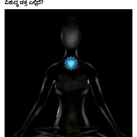
ವಿಶುದ್ಧ ಚಕ್ರ ಎಲ್ಲಿದೆ?