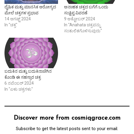
ದೈಹಿಕ ಮತ್ತು ಮಾನಸಿಕ ಆರೋಗ್ಯದ
ಅನಾಹತ ಚಕ್ರದ ಬಗೆಗೆ ಒಂದು
ಮೇಲೆ ಚಕ್ರಗಳ ಪ್ರಭಾವ
ಸಂಕ್ಷಿಪ್ತ ವಿವರಣೆ
14 ಆಗಷ್ಟ್ 2024
9 ಅಕ್ಟೋಬರ್ 2024
In "ಚಕ್ರ"
In "Anahata ಚಕ್ರವನ್ನು
ಸಂತುಲಿತಗೊಳಿಸುವುದು"
ಬದುಕಿನ ಮತ್ತು ಬದುಕಿನಾಚೆಗಿನ
ಕೊಂಡಿ ಈ ಸಹಸ್ರಾರ ಚಕ್ರ
6 ನವೆಂಬರ್ 2024
In "ಏಳು ಚಕ್ರಗಳು"
Discover more from cosmiqgrace.com
Subscribe to get the latest posts sent to your email.