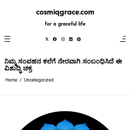
Skip
to
content
cosmiqgrace.com
for a graceful life
ನಿಮ್ಮ ಸಂವಹನ ಕಲೆಗೆ ನೇರವಾಗಿ ಸಂಬಂಧಿಸಿದೆ ಈ
ವಿಶುದ್ಧಿ ಚಕ್ರ
Home
Uncategorized