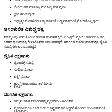
ಯಾವ ವಿಷಯದಲ್ಲಾದರೂ ಸುಲಲಿತವಾಗಿ ಮಾತನಾಡುವ ಕಲೆ
ಬೇರೆಯವರ ಮಾತನ್ನೂ ಮನಸಿಟ್ಟು ಕೇಳುವುದು
ಜ್ಞಾನ ಹಂಚುವುದು
ಆಧ್ಯಾತ್ಮಿಕ ಬೆಳವಣಿಗೆಗೆ ತಮ್ಮ ತಾರ್ಕಿಕತೆ ಅಡ್ಡಿ ಪಡಿಸದಂತೆ ನೋಡಿಕೊಳ್ಳುವುದು.
ಅಸಂತುಲಿತ ವಿಶುದ್ಧ ಚಕ್ರ
ವಿಶುದ್ಧ ಚಕ್ರ ಅಸಮತೋಲನವಾದಾಗ ಸಂವಹನ ಕ್ರಿಯೆ ನಿಲ್ಲುತ್ತದೆ. ವ್ಯಕ್ತಿಯು ಇತರರನ್ನೂ, ತನ್ನ
ಒಳಗಿನ ಧ್ವನಿಯನ್ನೂ ಕೇಳಿಸಿಕೊಳ್ಳಲು ವಿಫಲನಾಗುತ್ತನೆ. ಇದರಿಂದ ಅನೇಕ ಭಾವನಾತ್ಮಕ, ದೈಹಿಕ
ಸಮಸ್ಯೆಗಳು ಕಾರಣವಾಗುತ್ತವೆ.
ದೈಹಿಕ ಲಕ್ಷಣಗಳು
ಥೈರಾಯ್ಡ್ ಸಮಸ್ಯೆ
ಗಂಟಲು ನೋವು
ಕುತ್ತಿಗೆ ನೋವು
ಆಗಾಗ್ಗೆ ಕಂಡುಬರುವ ತಲೆನೋವು
TMJ
ಮಾನಸಿಕ ಲಕ್ಷಣಗಳು
ತಮ್ಮ ಮನಸಿನ ವಿಚಾರಗಳನ್ನು ವ್ಯಕ್ತಪಡಿಸಲು ಹಿಂಜರಿಕೆ.
ವ್ಯಕ್ತಪಡಿಸಿದರೂ ಕೂಡ ಅದು ಅಸ್ಪಷ್ಟವಾಗಿ ಇನ್ನೊಬ್ಬರಿಗೆ ಗೊಂದಲ ಉಂಟಾಗುವಂತೆ
aಇರುವುದು.