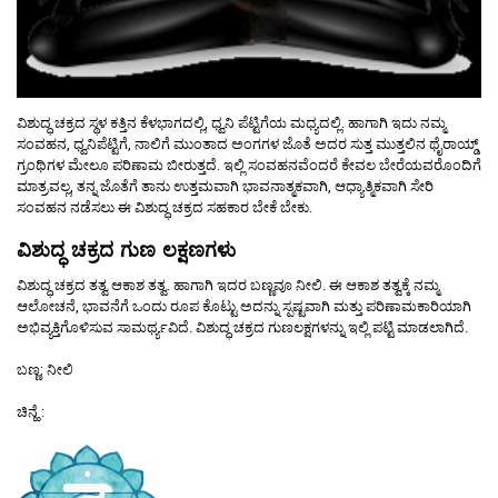
ವಿಶುದ್ಧ ಚಕ್ರದ ಸ್ಥಳ ಕತ್ತಿನ ಕೆಳಭಾಗದಲ್ಲಿ, ಧ್ವನಿ ಪೆಟ್ಟಿಗೆಯ ಮಧ್ಯದಲ್ಲಿ. ಹಾಗಾಗಿ ಇದು ನಮ್ಮ
ಸಂವಹನ, ಧ್ವನಿಪೆಟ್ಟಿಗೆ, ನಾಲಿಗೆ ಮುಂತಾದ ಅಂಗಗಳ ಜೊತೆ ಅದರ ಸುತ್ತ ಮುತ್ತಲಿನ ಥೈರಾಯ್ಡ್
ಗ್ರಂಥಿಗಳ ಮೇಲೂ ಪರಿಣಾಮ ಬೀರುತ್ತದೆ. ಇಲ್ಲಿ ಸಂವಹನವೆಂದರೆ ಕೇವಲ ಬೇರೆಯವರೊಂದಿಗೆ
ಮಾತ್ರವಲ್ಲ, ತನ್ನ ಜೊತೆಗೆ ತಾನು ಉತ್ತಮವಾಗಿ ಭಾವನಾತ್ಮಕವಾಗಿ, ಆಧ್ಯಾತ್ಮಿಕವಾಗಿ ಸೇರಿ
ಸಂವಹನ ನಡೆಸಲು ಈ ವಿಶುದ್ಧ ಚಕ್ರದ ಸಹಕಾರ ಬೇಕೆ ಬೇಕು.
ವಿಶುದ್ಧ ಚಕ್ರದ ಗುಣ ಲಕ್ಷಣಗಳು
ವಿಶುದ್ಧ ಚಕ್ರದ ತತ್ವ ಆಕಾಶ ತತ್ವ. ಹಾಗಾಗಿ ಇದರ ಬಣ್ಣವೂ ನೀಲಿ. ಈ ಆಕಾಶ ತತ್ವಕ್ಕೆ ನಮ್ಮ
ಆಲೋಚನೆ, ಭಾವನೆಗೆ ಒಂದು ರೂಪ ಕೊಟ್ಟು ಅದನ್ನು ಸ್ಪಷ್ಟವಾಗಿ ಮತ್ತು ಪರಿಣಾಮಕಾರಿಯಾಗಿ
ಅಭಿವ್ಯಕ್ತಿಗೊಳಿಸುವ ಸಾಮರ್ಥ್ಯವಿದೆ. ವಿಶುದ್ಧ ಚಕ್ರದ ಗುಣಲಕ್ಷಗಳನ್ನು ಇಲ್ಲಿ ಪಟ್ಟಿ ಮಾಡಲಾಗಿದೆ.
ಬಣ್ಣ: ನೀಲಿ
ಚಿನ್ಹೆ :