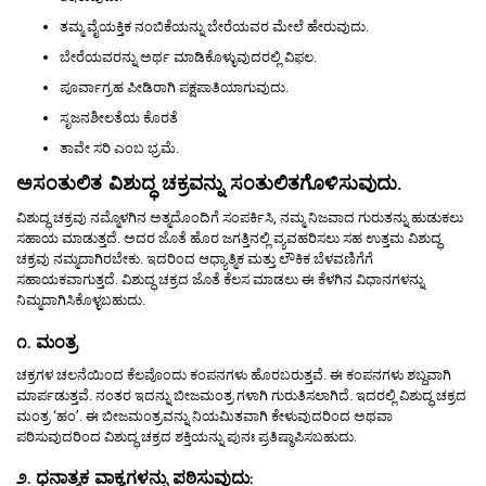
ತಮ್ಮ ವೈಯಕ್ತಿಕ ನಂಬಿಕೆಯನ್ನು ಬೇರೆಯವರ ಮೇಲೆ ಹೇರುವುದು.
ಬೇರೆಯವರನ್ನು ಅರ್ಥ ಮಾಡಿಕೊಳ್ಳುವುದರಲ್ಲಿ ವಿಫಲ.
ಪೂರ್ವಾಗ್ರಹ ಪೀಡಿರಾಗಿ ಪಕ್ಷಪಾತಿಯಾಗುವುದು.
ಸೃಜನಶೀಲತೆಯ ಕೊರತೆ
ತಾವೇ ಸರಿ ಎಂಬ ಭ್ರಮೆ.
ಅಸಂತುಲಿತ ವಿಶುದ್ಧ ಚಕ್ರವನ್ನು ಸಂತುಲಿತಗೊಳಿಸುವುದು.
ವಿಶುದ್ಧ ಚಕ್ರವು ನಮ್ಮೊಳಗಿನ ಅತ್ಮದೊಂದಿಗೆ ಸಂಪರ್ಕಿಸಿ, ನಮ್ಮ ನಿಜವಾದ ಗುರುತನ್ನು ಹುಡುಕಲು
ಸಹಾಯ ಮಾಡುತ್ತದೆ. ಅದರ ಜೊತೆ ಹೊರ ಜಗತ್ತಿನಲ್ಲಿ ವ್ಯವಹರಿಸಲು ಸಹ ಉತ್ತಮ ವಿಶುದ್ಧ
ಚಕ್ರವು ನಮ್ಮದಾಗಿರಬೇಕು. ಇದರಿಂದ ಆಧ್ಯಾತ್ಮಿಕ ಮತ್ತು ಲೌಕಿಕ ಬೆಳವಣಿಗೆಗೆ
ಸಹಾಯಕವಾಗುತ್ತದೆ. ವಿಶುದ್ಧ ಚಕ್ರದ ಜೊತೆ ಕೆಲಸ ಮಾಡಲು ಈ ಕೆಳಗಿನ ವಿಧಾನಗಳನ್ನು
ನಿಮ್ಮದಾಗಿಸಿಕೊಳ್ಳಬಹುದು.
೧. ಮಂತ್ರ
ಚಕ್ರಗಳ ಚಲನೆಯಿಂದ ಕೆಲವೊಂದು ಕಂಪನಗಳು ಹೊರಬರುತ್ತವೆ. ಈ ಕಂಪನಗಳು ಶಬ್ದವಾಗಿ
ಮಾರ್ಪಡುತ್ತವೆ. ನಂತರ ಇದನ್ನು ಬೀಜಮಂತ್ರ ಗಳಾಗಿ ಗುರುತಿಸಲಾಗಿದೆ. ಇದರಲ್ಲಿ ವಿಶುದ್ಧ ಚಕ್ರದ
ಮಂತ್ರ ‘ಹಂ’. ಈ ಬೀಜಮಂತ್ರವನ್ನು ನಿಯಮಿತವಾಗಿ ಕೇಳುವುದರಿಂದ ಅಥವಾ
ಪಠಿಸುವುದರಿಂದ ವಿಶುದ್ಧ ಚಕ್ರದ ಶಕ್ತಿಯನ್ನು ಪುನಃ ಪ್ರತಿಷ್ಠಾಪಿಸಬಹುದು.
೨. ಧನಾತ್ಮಕ ವಾಕ್ಯಗಳನ್ನು ಪಠಿಸುವುದು: