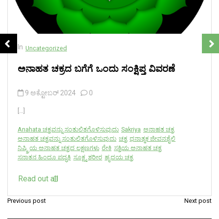
In
Uncategorized
ಅನಾಹತ ಚಕ್ರದ ಬಗೆಗೆ ಒಂದು ಸಂಕ್ಷಿಪ್ತ ವಿವರಣೆ
9 ಅಕ್ಟೋಬರ್ 2024
0
[…]
Anahata ಚಕ್ರವನ್ನು ಸಂತುಲಿತಗೊಳಿಸುವುದು
Sakriya
ಅನಾಹತ ಚಕ್ರ
ಅನಾಹತ ಚಕ್ರವನ್ನು ಸಂತುಲಿತಗೊಳಿಸುವುದು
ಚಕ್ರ
ಧನಾತ್ಮಕ ಜೀವನಶೈಲಿ
ನಿಷ್ಕ್ರಿಯ ಅನಾಹತ ಚಕ್ರದ ಲಕ್ಷಣಗಳು
ರೇಕಿ
ಸಕ್ರಿಯ ಅನಾಹತ ಚಕ್ರ
ಸನಾತನ ಹಿಂದೂ ಪದ್ಧತಿ
ಸೂಕ್ಷ್ಮ ಶರೀರ
ಹೃದಯ ಚಕ್ರ
Read out all
Previous post
Next post
ಲೇ