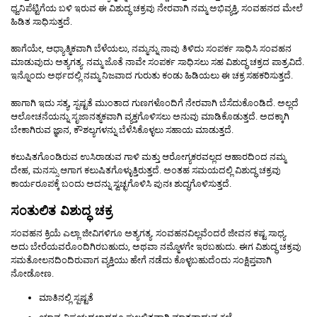
ಧ್ವನಿಪೆಟ್ಟಿಗೆಯ ಬಳಿ ಇರುವ ಈ ವಿಶುದ್ಧ ಚಕ್ರವು ನೇರವಾಗಿ ನಮ್ಮ ಅಭಿವ್ಯಕ್ತಿ, ಸಂವಹನದ ಮೇಲೆ
ಹಿಡಿತ ಸಾಧಿಸುತ್ತದೆ.
ಹಾಗೆಯೇ, ಆಧ್ಯಾತ್ಮಿಕವಾಗಿ ಬೆಳೆಯಲು, ನಮ್ಮನ್ನು ನಾವು ತಿಳಿದು ಸಂಪರ್ಕ ಸಾಧಿಸಿ ಸಂವಹನ
ಮಾಡುವುದು ಅತ್ಯಗತ್ಯ. ನಮ್ಮ ಜೊತೆ ನಾವೇ ಸಂಪರ್ಕ ಸಾಧಿಸಲು ಸಹ ವಿಶುದ್ಧ ಚಕ್ರದ ಪಾತ್ರವಿದೆ.
ಇನ್ನೊಂದು ಅರ್ಥದಲ್ಲಿ ನಮ್ಮ ನಿಜವಾದ ಗುರುತು ಕಂಡು ಹಿಡಿಯಲು ಈ ಚಕ್ರ ಸಹಕರಿಸುತ್ತದೆ.
ಹಾಗಾಗಿ ಇದು ಸತ್ಯ, ಸ್ಪಷ್ಟತೆ ಮುಂತಾದ ಗುಣಗಳೊಂದಿಗೆ ನೇರವಾಗಿ ಬೆಸೆದುಕೊಂಡಿದೆ. ಅಲ್ಲದೆ
ಆಲೋಚನೆಯನ್ನು ಸೃಜಾನತ್ಮಕವಾಗಿ ವ್ಯಕ್ತಗೊಳಿಸಲು ಅನುವು ಮಾಡಿಕೊಡುತ್ತದೆ. ಅದಕ್ಕಾಗಿ
ಬೇಕಾಗಿರುವ ಜ್ಞಾನ, ಕೌಶಲ್ಯಗಳನ್ನು ಬೆಳೆಸಿಕೊಳ್ಳಲು ಸಹಾಯ ಮಾಡುತ್ತದೆ.
ಕಲುಷಿತಗೊಂಡಿರುವ ಉಸಿರಾಡುವ ಗಾಳಿ ಮತ್ತು ಆರೋಗ್ಯಕರವಲ್ಲದ ಆಹಾರದಿಂದ ನಮ್ಮ
ದೇಹ, ಮನಸ್ಸು ಆಗಾಗ ಕಲುಷಿತಗೊಳ್ಳುತ್ತಿರುತ್ತದೆ. ಅಂತಹ ಸಮಯದಲ್ಲಿ ವಿಶುದ್ಧ ಚಕ್ರವು
ಕಾರ್ಯರೂಪಕ್ಕೆ ಬಂದು ಅದನ್ನು ಸ್ವಚ್ಛಗೊಳಿಸಿ ಪುನಃ ಶುದ್ಧಗೊಳಿಸುತ್ತದೆ.
ಸಂತುಲಿತ ವಿಶುದ್ಧ ಚಕ್ರ
ಸಂವಹನ ಕ್ರಿಯೆ ಎಲ್ಲಾ ಜೀವಿಗಳಿಗೂ ಅತ್ಯಗತ್ಯ. ಸಂವಹನವಿಲ್ಲವೆಂದರೆ ಜೀವನ ಕಷ್ಟ ಸಾಧ್ಯ.
ಅದು ಬೇರೆಯವರೊಂದಿಗಿರಬಹುದು, ಅಥವಾ ನಮ್ಮೊಳಗೇ ಇರಬಹುದು. ಈಗ ವಿಶುದ್ಧ ಚಕ್ರವು
ಸಮತೋಲನದಿಂದಿರುವಾಗ ವ್ಯಕ್ತಿಯು ಹೇಗೆ ನಡೆದು ಕೊಳ್ಳಬಹುದೆಂದು ಸಂಕ್ಷಿಪ್ತವಾಗಿ
ನೋಡೋಣ.
ಮಾತಿನಲ್ಲಿ ಸ್ಪಷ್ಟತೆ