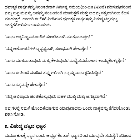
ಧನಾತ್ಮಕ ವಾಕ್ಯಗಳನ್ನು ನಿರಂತರವಾಗಿ ನಿರ್ದಿಷ್ಟ ಸಮಯ(೧೦-೧೫ ನಿಮಿಷ) ಪಠಿಸುವುದರಿಂದ
ನಮ್ಮ ಸುಪ್ತ ಮನಸ್ಸು ಅದನ್ನು ನಂಬುವಂತೆ ಮಾಡುತ್ತದೆ ಮತ್ತು ಅದನ್ನು ಸತ್ಯವಾಗಿಸಲು ಕೆಲಸ
ಮಾಡುತ್ತದೆ. ಹಾಗಾಗಿ ಈ ಕೆಳಗೆ ನೀಡಿರುವ ಧನಾತ್ಮಕ ವಾಕ್ಯಗಳನ್ನು ವಿಶುದ್ಧ ಚಕ್ರವನ್ನು
ಜಾಗೃತಗೊಳಿಸಲು ಬಳಸಬಹುದು.
“ನಾನು ಆತ್ಮವಿಶ್ವಾಸದೊಂದಿಗೆ ಸುಲಲಿತವಾಗಿ ಮಾತನಾಡುತ್ತೇನೆ.”
“ನನ್ನ ಆಲೋಚನೆಗಳನ್ನು ಸ್ಪಷ್ಟವಾಗಿ, ಸುಲಭವಾಗಿ ಹೇಳುತ್ತೇನೆ .”
“ನಾನು ಮಾತನಾಡುವುದು ಮತ್ತು ಕೇಳುವುದರ ಮಧ್ಯೆ ಸಮತೋಲನ ಕಾಯ್ದುಕೊಳ್ಳುತ್ತೇನೆ.”
“ನಾನು ಈ ಹಿಂದೆ ಮಾಡಿದ ತಪ್ಪುಗಳಿಗಾಗಿ ನನ್ನನ್ನು ನಾನು ಕ್ಷಮಿಸಿದ್ದೇನೆ.”
“ನಾನು ಸತ್ಯವನ್ನೇ ಹೇಳುತ್ತೇನೆ.”
“ನನ್ನ ಅಭಿಪ್ರಾಯ ಹಂಚಿಕೊಳ್ಳುವುದು ಬಹಳ ಮುಖ್ಯ ಮತ್ತು ಅಗತ್ಯವಾಗಿದೆ.”
ಇವುಗಳಲ್ಲಿ ನಿಮಗೆ ಹೊಂದಿಕೆಯಾಗುವ ಯಾವುದಾದರು ಒಂದು ವಾಕ್ಯವನ್ನು ತೆಗೆದುಕೊಂಡು
ಪಠಿಸಿ ನೋಡಿ.
೩. ವಿಶುದ್ಧ ಚಕ್ರದ ಧ್ಯಾನ
ಮನುಜ ಕುಲಕ್ಕೆ ಧ್ಯಾನ ಒಂದು ಅಧ್ಭುತ ಕೊಡುಗೆ. ಧ್ಯಾನದಿಂದ ಯಾವುದೇ ಸಮಸ್ಯೆಗೆ ಪರಿಹಾರ