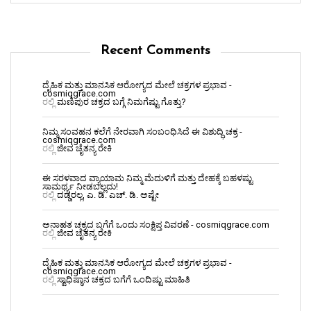
Recent Comments
ದೈಹಿಕ ಮತ್ತು ಮಾನಸಿಕ ಆರೋಗ್ಯದ ಮೇಲೆ ಚಕ್ರಗಳ ಪ್ರಭಾವ -
cosmiqgrace.com
ರಲ್ಲಿ
ಮಣಿಪುರ ಚಕ್ರದ ಬಗ್ಗೆ ನಿಮಗೆಷ್ಟು ಗೊತ್ತು?
ನಿಮ್ಮ ಸಂವಹನ ಕಲೆಗೆ ನೇರವಾಗಿ ಸಂಬಂಧಿಸಿದೆ ಈ ವಿಶುದ್ಧಿ ಚಕ್ರ -
cosmiqgrace.com
ರಲ್ಲಿ
ಜೀವ ಚೈತನ್ಯ ರೇಕಿ
ಈ ಸರಳವಾದ ವ್ಯಾಯಾಮ ನಿಮ್ಮ ಮೆದುಳಿಗೆ ಮತ್ತು ದೇಹಕ್ಕೆ ಬಹಳಷ್ಟು
ಸಾಮರ್ಥ್ಯ ನೀಡಬಲ್ಲದು!
ರಲ್ಲಿ
ದಡ್ಡರಲ್ಲ, ಎ. ಡಿ. ಎಚ್. ಡಿ. ಅಷ್ಟೇ
ಅನಾಹತ ಚಕ್ರದ ಬಗೆಗೆ ಒಂದು ಸಂಕ್ಷಿಪ್ತ ವಿವರಣೆ - cosmiqgrace.com
ರಲ್ಲಿ
ಜೀವ ಚೈತನ್ಯ ರೇಕಿ
ದೈಹಿಕ ಮತ್ತು ಮಾನಸಿಕ ಆರೋಗ್ಯದ ಮೇಲೆ ಚಕ್ರಗಳ ಪ್ರಭಾವ -
cosmiqgrace.com
ರಲ್ಲಿ
ಸ್ವಾಧಿಷ್ಠಾನ ಚಕ್ರದ ಬಗೆಗೆ ಒಂದಿಷ್ಟು ಮಾಹಿತಿ