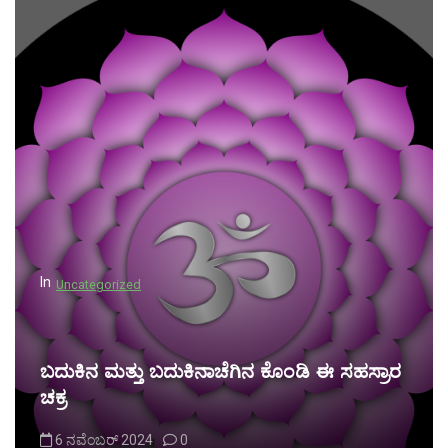
In
Uncategorized
ಬದುಕಿನ ಮತ್ತು ಬದುಕಿನಾಚೆಗಿನ ಕೊಂಡಿ ಈ ಸಹಸ್ರಾರ
ಚಕ್ರ
6 ನವೆಂಬರ್ 2024
0